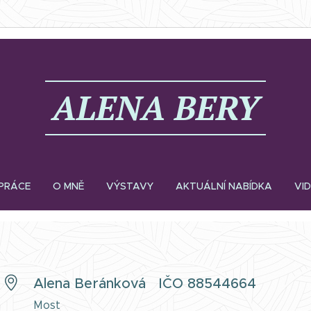
ALE
NA
BERY
PRÁCE
O MNĚ
VÝSTAVY
AKTUÁLNÍ NABÍDKA
VI
Alena Beránková IČO 88544664
Most