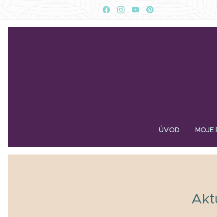
ÚVOD
MOJE 
Akt