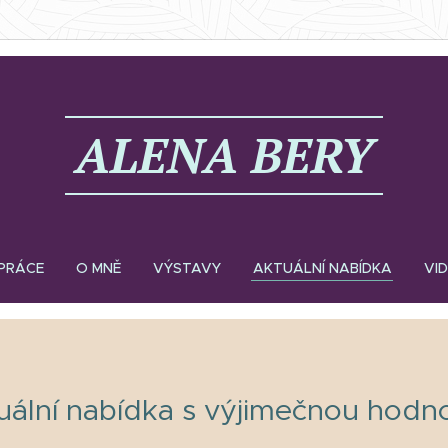
ALE
NA
BERY
PRÁCE
O MNĚ
VÝSTAVY
AKTUÁLNÍ NABÍDKA
VI
uální nabídka s výjimečnou hodn